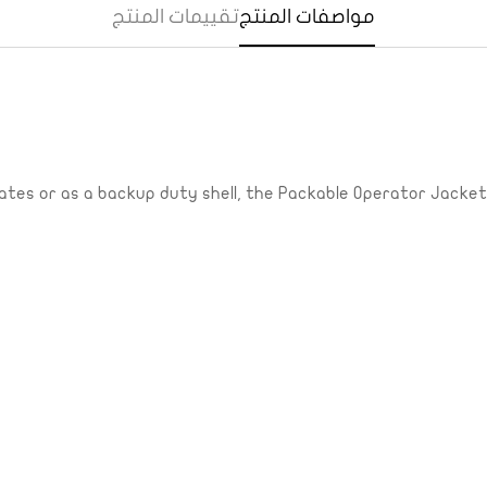
مواصفات المنتج
تقييمات المنتج
limates or as a backup duty shell, the Packable Operator Jac
Confirm your age
Are you 18 years old or older?
Yes, I am
No, I'm not