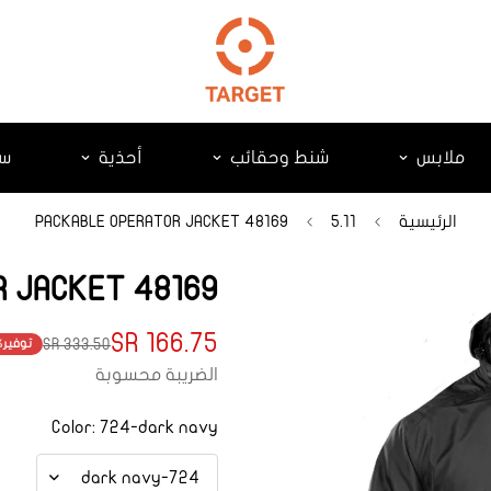
ملابس
شنط وحقائب
أحذية
سك
الرئيسية
5.11
48169 PACKABLE OPERATOR JACKET
48169 PACKABLE OPERATOR JACKET
166.75 SR
333.50 SR
توفير
%
Translation
Translation
missing:
missing:
الضريبة محسوبة
product.price.regular_price
ts.product.price.sale_price
Color:
724-dark navy