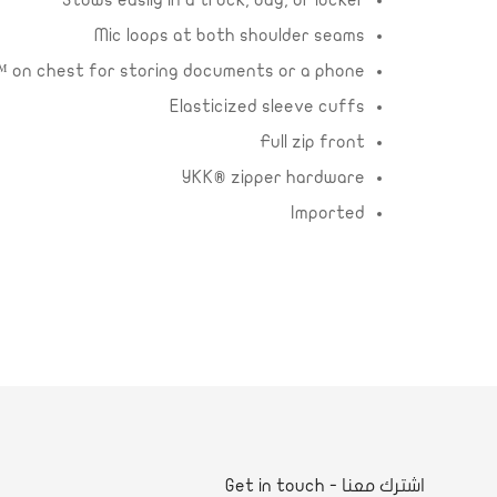
Stows easily in a truck, bag, or locker
Mic loops at both shoulder seams
 on chest for storing documents or a phone
Elasticized sleeve cuffs
Full zip front
YKK® zipper hardware
Imported
اشترك معنا - Get in touch