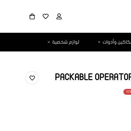
اكين وأدوات
لوازم شخصية
50
ar.products.
ar.produc