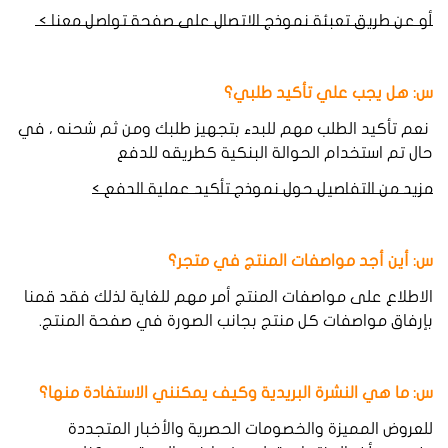
أو عن طريق تعبئة نموذج الاتصال على صفحة تواصل معنا >
Yes, I am
No, I'm not
س: هل
يجب
علي
تأكيد
طلبي؟
نعم تأكيد الطلب مهم للبدء بتجهيز طلبك ومن ثم شحنه ، في
حال تم استخدام الحوالة البنكية كطريقه للدفع
مزيد من التفاصيل حول نموذج تأكيد عملية الدفع >
س: أين
أجد
مواصفات
المنتج
في
متجر؟
الاطلاع على مواصفات المنتج أمر مهم للغاية لذلك فقد قمنا
بإرفاق مواصفات كل منتج بجانب الصورة في صفحة المنتج.
س: ما
هي
النشرة
البريدية
وكيف
يمكنني
الاستفادة
منها؟
للعروض المميزة والخصومات الحصرية والأخبار المتجددة