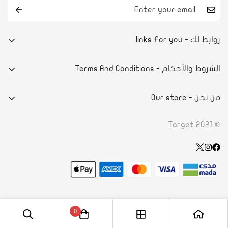
روابط لك - links For you
من نحن
الشروط والأحكام - Terms And Conditions
تواصل معنا
E-commerce system
آراء العملاء
من نحن - Our store
سياسة الخصوصية
أسئلة شائعة
- DAMMAMPRINCE NAYEF BIN ABDULAZIZ STREET
الاحكام والشروط
© Target 2021
الطلب والدفع
- ROAD 4130, BLOCK 941, BLDG. 1273 RIFFA, KINGDOM OF
سياسة الاسترداد
تأكيد الدفع
BAHRAIN
Wishlist
طلب الاسترجاع
+966 50 604 0005
الشحن والتوصيل
info@ksatarget.com
جدول المقاسات
0
شروط الخدمة