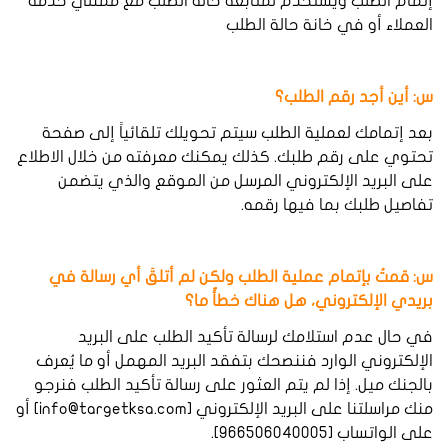
إتمام الطلب ويستخدم لمتابعة حالة الطلب مع ممثلي خدمة
العملاء أو في خانة حالة الطلب
س: أين
أجد
رقم
الطلب؟
بعد إتمامك لعملية الطلب سيتم تحويلك تلقائياً إلى صفحة
تحتوي على رقم طلبك. كذلك يمكنك معرفته من خلال الاطلاع
على البريد الإلكتروني المرسل من الموقع والذي يتضمن
تفاصيل طلبك بما فيها رقمه.
س: قمتُ
بإتمام
عملية
الطلب
ولكن
لم
أتلقَ
أي
رسالة
في
بريدي
الإلكتروني،
هل
هناك
خطأٌ
ما؟
في حال عدم استلامك لرسالة تأكيد الطلب على البريد
الإلكتروني الوارد فننصحك بتفقد البريد المهمل أو ما يُعرف
بالجنك ميل. إذا لم يتم العثور على رسالة تأكيد الطلب فنرجو
Confirm your age
منك مراسلتنا على البريد الإلكتروني [
info@targetksa.com
] أو
على الواتساب [966506040005].
Are you 18 years old or older?