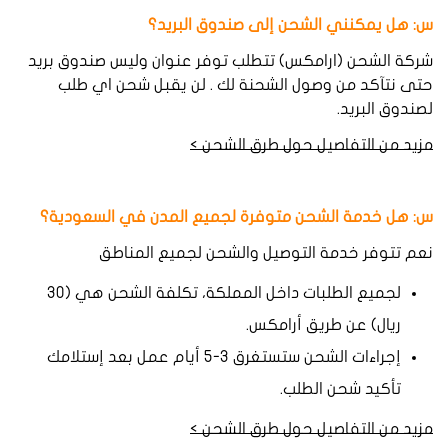
س: هل يمكنني الشحن إلى صندوق البريد؟
شركة الشحن (ارامكس) تتطلب توفر عنوان وليس صندوق بريد
حتى نتآكد من وصول الشحنة لك . لن يقبل شحن اي طلب
لصندوق البريد.
مزيد من التفاصيل حول طرق الشحن >
س: هل
خدمة
الشحن
متوفرة
لجميع
المدن
في
السعودية؟
نعم تتوفر خدمة التوصيل والشحن لجميع المناطق
لجميع الطلبات داخل المملكة، تكلفة الشحن هي (٣٠
ريال) عن طريق أرامكس.
إجراءات الشحن ستستغرق ٣-٥ أيام عمل بعد إستلامك
تأكيد شحن الطلب.
مزيد من التفاصيل حول طرق الشحن >