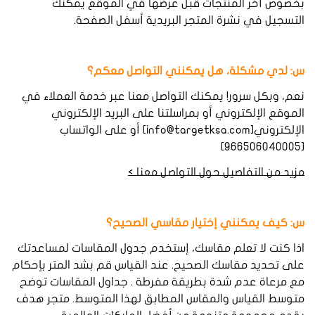
بخصوص أخر المنتجات قبل عرضها في الموقع يمكنك
التسجيل في نشرة المتجر البريدية أسفل الصفحة.
س: لدي
مشكلة،
هل
يمكنني
التواصل
معكم؟
نعم، وبكل سرور! يمكنك التواصل معنا عبر خدمة العملاء في
الموقع الإلكتروني أو بمراسلتنا على البريد الإلكتروني
الإلكتروني[info@targetksa.com] أو على الواتساب
[966506040005]
مزيد من التفاصيل حول التواصل معنا >
س: كيف يمكنني إختيار مقاسي الصحيح؟
اذا كنت لا تعلم مقاسك، إستخدم جدول المقاسات لمساعدتك
على تحديد مقاسك الصحيح. عند القياس قم بشد المتر بإحكام
مع مرعاة عدم شدة بطريقة مفرطة . جداول المقاسات توضح
متوسط القياس والمقاس المطابق لهذا المتوسط. متجر هدف