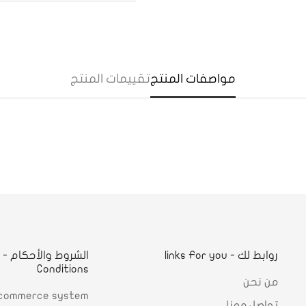
Confirm your age
Are you 18 years old or older?
مواصفات المنتج
تقييمات المنتج
Yes, I am
No, I'm not
روابط لك - links For you
ا
Conditions
من نحن
commerce system
تواصل معنا