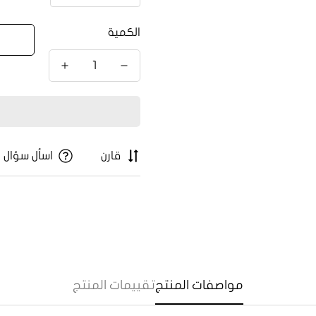
الكمية
قارن
اسأل سؤال
Confirm your age
مواصفات المنتج
تقييمات المنتج
Are you 18 years old or older?