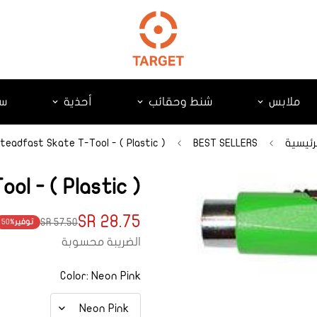
ملابس
شنط وحقائب
أحذية
سك
رئيسية
BEST SELLERS
teadfast Skate T-Tool - ( Plastic )
ol - ( Plastic )
28.75 SR
57.50 SR
توفير
50%
Translation
Translation
missing:
missing:
الضريبة محسوبة
product.price.regular_price
ts.product.price.sale_price
Color:
Neon Pink