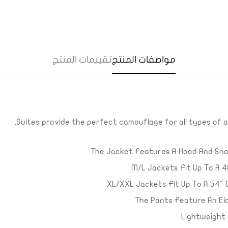
Yes, I am
No, I'm not
مواصفات المنتج
تقييمات المنتج
Suites provide the perfect camouflage for all types of a
The Jacket Features A Hood And Sna
M/L Jackets Fit Up To A 4
XL/XXL Jackets Fit Up To A 54" 
The Pants Feature An El
Lightweight 