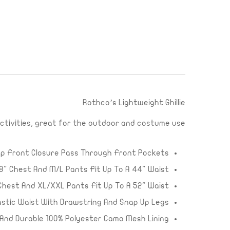
Rothco’s Lightweight Ghillie
ctivities, great for the outdoor and costume use.
p Front Closure Pass Through Front Pockets
8" Chest And M/L Pants Fit Up To A 44" Waist
Chest And XL/XXL Pants Fit Up To A 52" Waist
astic Waist With Drawstring And Snap Up Legs
And Durable 100% Polyester Camo Mesh Lining