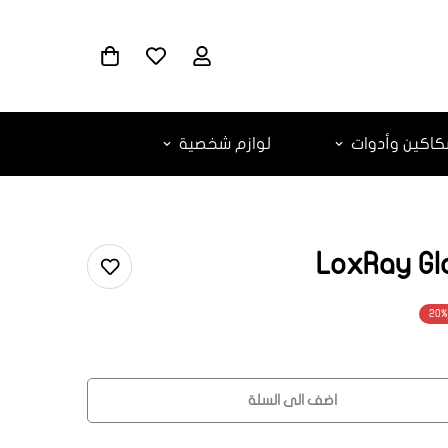
اكين وأدوات
لوازم شخصية
LoxRay Gl
20%
ar.products.
ar.produc
اضف الى السلة