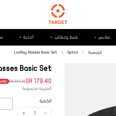
ملابس
شنط وحقائب
أحذية
سك
الرئيسية
Optics
LoxRay Glasses Basic Set
asses Basic Set
179.40 SR
224.25 SR
توفير
Translation
Translation
missing:
missing:
الضريبة محسوبة
product.price.regular_price
ts.product.price.sale_price
الكمية