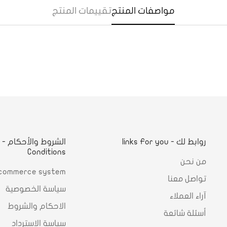
Are you 18 years old or older?
مواصفات المنتج
تقييمات المنتج
Yes, I am
No, I'm not
روابط لك - links For you
ا
Conditions
من نحن
commerce system
تواصل معنا
سياسة الخصوصية
آراء العملاء
الاحكام والشروط
أسئلة شائعة
سياسة الاسترداد