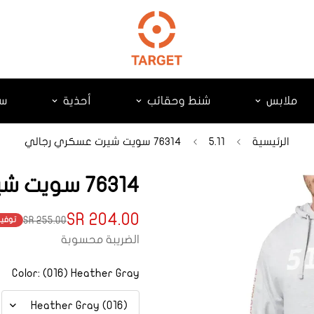
ملابس
شنط وحقائب
أحذية
سك
الرئيسية
5.11
76314 سويت شيرت عسكري رجالي
76314 سويت شيرت عسكري رجالي
204.00 SR
255.00 SR
توفير
Translation
Translation
missing:
missing:
الضريبة محسوبة
product.price.regular_price
ts.product.price.sale_price
Color:
(016) Heather Gray