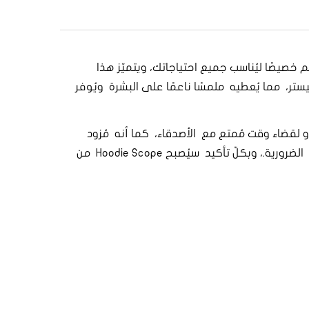
Hoo من 5.11®، سويت شيرت عسكري رجالي صُمم خصيصًا ليُناسب جميع احتياجاتك، ويتميّز هذا
تر، مما يُعطيه ملمسًا ناعمًا على البشرة ويُوفر
 إلى العمل أو لقضاء وقت مُمتع مع الأصدقاء، كما أنه مُزود
بقبعة قابلة للتعديل بسهولة لتُناسب مُختلف الأذواق، وجيب "كانغارو" واسع يُمكنك استخدامه لحمل جميع أغراضك الضرورية.، وبكلّ تأكيد سيُصبح Hoodie Scope من