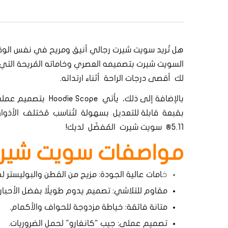
السويت شيرت بتصميمه العصري وخاماته المُريحة التي ت
لك أقصى درجات الراحة أثناء ارتدائه.
بالإضافة إلى ذلك،
5.11® سويت شيرت المُفضّل لديك!
مواصفات سويت شيرت odie Scope
خ
امات عالية الجودة: مزيج من القطن والبوليستر لضم
مقاوم للتلاشي: تصميم يدوم طويلًا بفضل الأحبار 
متانة فائقة: خياطة مزدوجة للحواف والأكمام.
تصميم عملي: جيب "كانغارو" لحمل الضروريات.