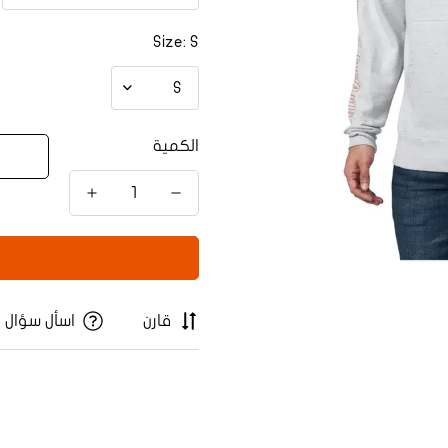
Size:
S
الكمية
قارن
اسأل سؤال