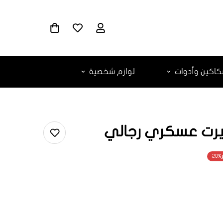
اكين وأدوات
لوازم شخصية
20%
ar.products.
ar.produc