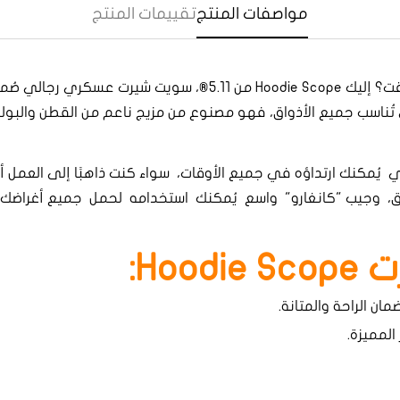
مواصفات المنتج
تقييمات المنتج
هل تُريد سويت شيرت رجالي أنيق ومريح في نفس الوقت؟ إليك die Scope
ُناسب جميع الأذواق، فهو مصنوع من مزيج ناعم من القطن والبوليس
Confirm your age
 يأتي Hoodie Scope بتصميم عملي يُمكنك ارتداؤه في جميع الأوقات، سواء كنت ذاهبًا
Are you 18 years old or older?
Yes, I am
No, I'm not
Ho:
ان الراحة والمتانة.
المميزة.