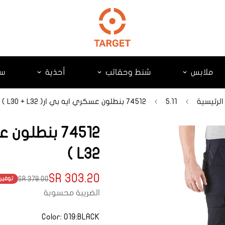
ملابس
شنط وحقائب
أحذية
سك
الرئيسية
5.11
74512 بنطلون عسكري ايه بي ار( L30 + L32 )
L32 )
303.20 SR
379.00 SR
توفير
Translation
Translation
missing:
missing:
الضريبة محسوبة
product.price.regular_price
ts.product.price.sale_price
Color:
019:BLACK