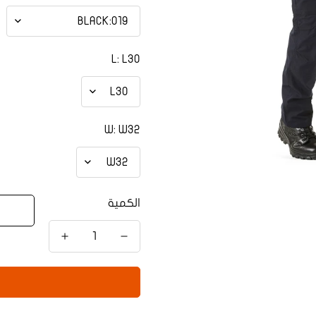
L:
L30
W:
W32
الكمية