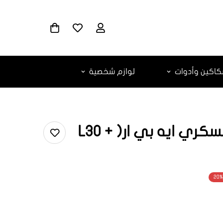
اكين وأدوات
لوازم شخصية
74512 بنطلون عسكري ايه بي ار( L30 +
20%
ar.products.
ar.produc