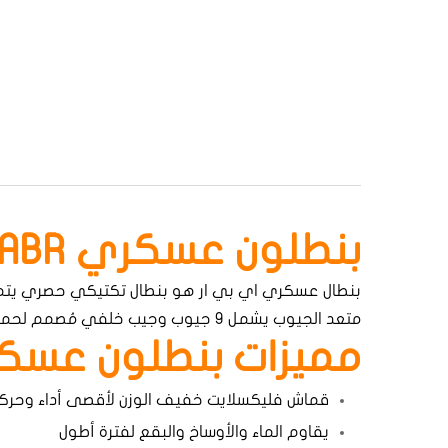
بنطلون عسكري ABR
بنطال عسكري اي بي ار هو بنطال تكتيكي حصري يتمي
متعد الجيوب يشمل 9 جيوب وجيب خلفي مُصمم لحمل جميع مستلزمات الحمل اليومية الخاصة بك ,فينطلون عسكري اي بي ار جاهز لك فى الحال.
مميزات بنطلون عسكر
قماش فليكسلايت خفيف الوزن لأقصى أداء وحرك
يقاوم الماء والأوساخ والبقع لفترة أطول