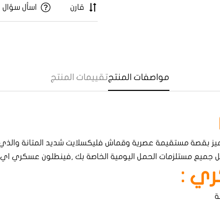
قارن
اسأل سؤال
مواصفات المنتج
تقييمات المنتج
ز بقصة مستقيمة عصرية وقماش فليكسلايت شديد المتانة والذي 
Confirm your age
ي :
Are you 18 years old or older?
ة
Yes, I am
No, I'm not