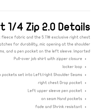
t 1/4 Zip 2.0 Details
t fleece fabric and the 5.11® exclusive right chest
ches for durability, mic opening at the shoulder
s, and a pen pocket on the left sleeve. Imported.
Pull-over job shirt with zipper closure
locker loop
ip pockets set into Left/right Shoulder Seams
right chest Drop pocket
Left upper sleeve pen pocket
on seam Hand pockets
fade and Shrink resistant