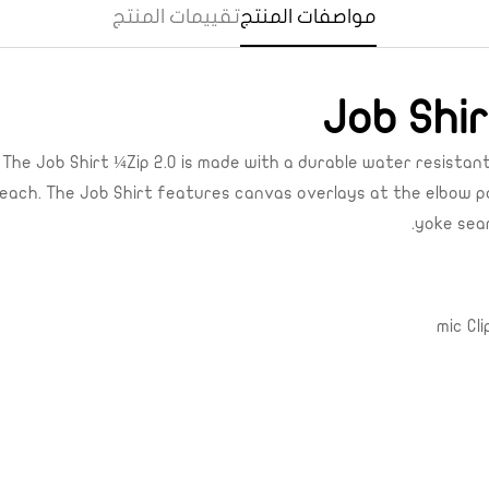
مواصفات المنتج
تقييمات المنتج
Job Shir
. The Job Shirt ¼Zip 2.0 is made with a durable water resistan
ach. The Job Shirt features canvas overlays at the elbow pat
yoke seam
Confirm your age
Are you 18 years old or older?
mic Cl
Yes, I am
No, I'm not