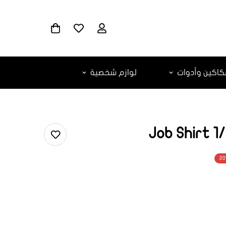
اكين وأدوات
لوازم شخصية
20
ar.products.
ar.produc