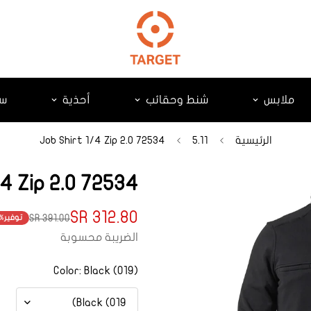
ملابس
شنط وحقائب
أحذية
سك
الرئيسية
5.11
72534 Job Shirt 1/4 Zip 2.0
72534 Job Shirt 1/4 Zip 2.0
312.80 SR
391.00 SR
توفير
%
Translation
Translation
missing:
missing:
الضريبة محسوبة
product.price.regular_price
ts.product.price.sale_price
Color:
Black (019)