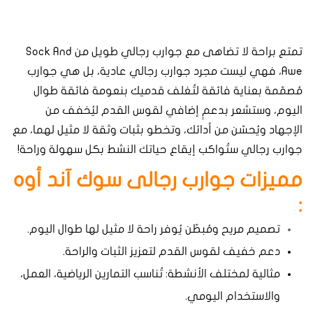
تمتع براحة لا تضاهى مع جوارب رجالي طويل من Sock And
Awe، فهي ليست مجرد جوارب رجالي عادية، بل هي جوارب
مُصمّمة بعناية فائقة لتُغلف قدميك بنعومة فائقة طوال
اليوم، وستشعر بدعمٍ إضافي لقوس القدم ليُخفف من
الإجهاد ويُحسّن من أدائك، وتخطو بثبات وثقة لا مثيل لهما، مع
جوارب رجالي ستُواكب إيقاع حياتك النشط بكل سهولة وراحة!
مميزات جوارب رجالى سوك آند أوه
:
Confirm your age
تصميم مريح ومُبطّن يُوفر راحة لا مثيل لها طوال اليوم.
Are you 18 years old or older?
دعم خفيف لقوس القدم لتعزيز الثبات والراحة.
مثالية لمختلف الأنشطة: تُناسب التمارين الرياضية، العمل،
Yes, I am
No, I'm not
والاستخدام اليومي.