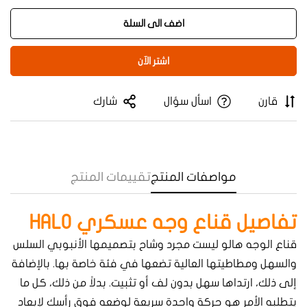
اضف الى السلة
اشتر الآن
قارن
اسأل سؤال
شارك
Confirm your age
مواصفات المنتج
تقييمات المنتج
Are you 18 years old or older?
Yes, I am
No, I'm not
تفاصيل قناع وجه عسكري HALO
قناع الوجه هالو ليست مجرد وشاح بتصميمها الأنبوبي السلس
والسهل ومطاطيتها العالية تضعها في فئة خاصة بها. بالإضافة
إلى ذلك، ارتداها سهل بدون لف أو تثبيت. بدلاً من ذلك، كل ما
يتطلبه الأمر هو حركة واحدة سريعة لوضعه فوق رأسك لإبعاد