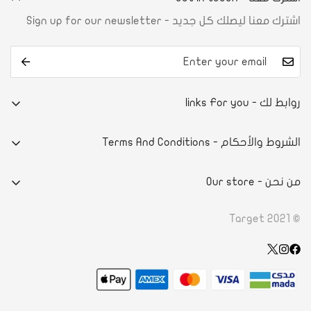
اشترك معنا ليصلك كل جديد - Sign up for our newsletter
روابط لك - links For you
من نحن
الشروط والأحكام - Terms And Conditions
تواصل معنا
E-commerce system
آراء العملاء
من نحن - Our store
سياسة الخصوصية
أسئلة شائعة
- DAMMAMPRINCE NAYEF BIN ABDULAZIZ STREET
الاحكام والشروط
© Target 2021
الطلب والدفع
- ROAD 4130, BLOCK 941, BLDG. 1273 RIFFA, KINGDOM OF
سياسة الاسترداد
تأكيد الدفع
BAHRAIN
Wishlist
طلب الاسترجاع
+966 50 604 0005
الشحن والتوصيل
info@ksatarget.com