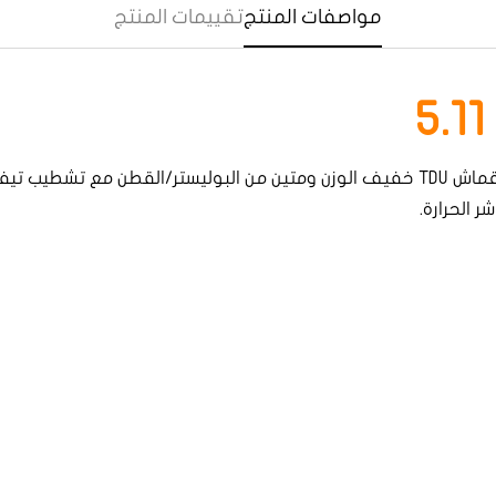
مواصفات المنتج
تقييمات المنتج
قبعة رأس تكتيكى بوني من ماركة 5.11 مصنوعة من قماش TDU خفيف الوزن ومتين من البول
Confirm your age
 الحرارة.
Are you 18 years old or older?
Yes, I am
No, I'm not