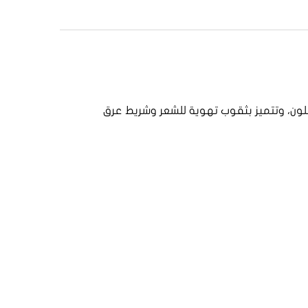
يستر/القطن مع تشطيب تيفلون، وتتميز بثقوب تهوية للشعر وشريط عرق