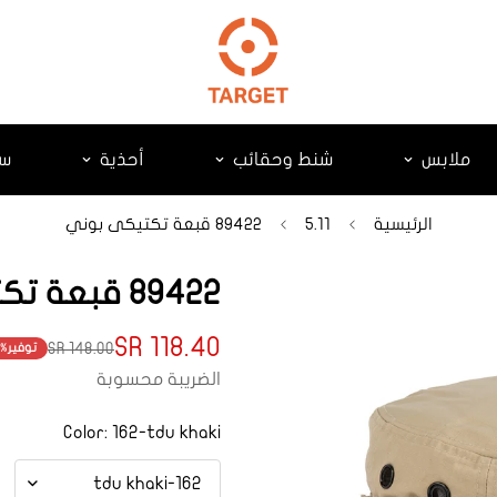
ملابس
شنط وحقائب
أحذية
سك
الرئيسية
5.11
89422 قبعة تكتيكى بوني
89422 قبعة تكتيكى بوني
118.40 SR
148.00 SR
توفير
0%
Translation
Translation
missing:
missing:
الضريبة محسوبة
product.price.regular_price
ts.product.price.sale_price
Color:
162-tdu khaki